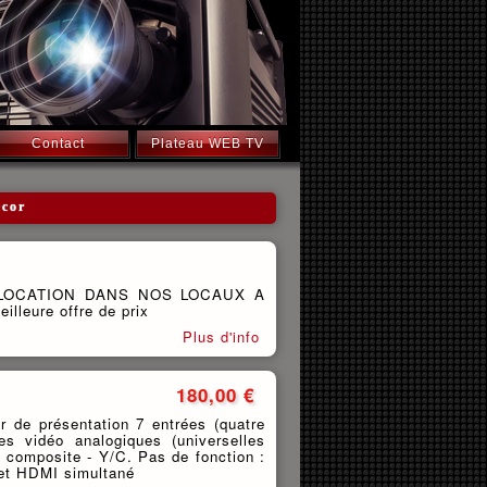
Contact
Plateau WEB TV
ecor
LOCATION DANS NOS LOCAUX A
lleure offre de prix
Plus d'info
180,00 €
r de présentation 7 entrées (quatre
s vidéo analogiques (universelles
 composite - Y/C. Pas de fonction :
et HDMI simultané