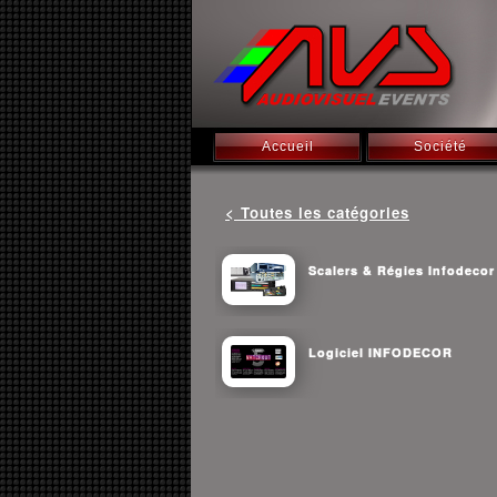
Accueil
Société
< Toutes les catégories
Scalers & Régies Infodecor
Logiciel INFODECOR