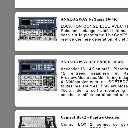
ANALOGWAY NeXtage 16-4K
LOCATION CONSEILLEE AVEC T
Puissant mélangeur vidéo-informa
basé sur la plateforme LiveCore™
réel de dernière génération, 4K et
ANALOGWAY ASCENDER 16-4K
Ascender 16 - 4K en bref : Platef
12 entrées seamless et 42 
Preview/Mosaïque/Monitoring indép
4 Vidéoprojecteurs en SOFTED
toutes les sources (Preview/Mosa
l’écran de la sortie monitorin
couches scalées parfaitement seaml
Control Box2 - Pupitre Gestion
Contrôl BOX 2, permet de gére