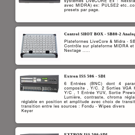
systèmes LiveCORE Ex : Nexstag
avec MIDRA) ex: PULSE2 etc..cons
presets par page.
Control SHOT BOX - SB80-2 Anal
Plateformes LiveCore & Midra - S
Contrôle sur plateforme MIDRA et 
Nextage .....
Extron ISS 506 - SDI
6 Entrées (BNC) dont 4 para
composite , Y/C. 2 Sorties VGA 
Y/C , 1 Entrée YUV, Sortie Prewi
Lumière, contraste, chroma régl
réglable en position et amplitude avec choix de transi
transition entre les sources : Fondu - Wipes divers
Keyer
EXTRON ISS 506-SDI