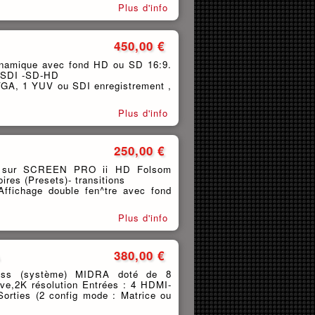
Plus d'info
450,00 €
dynamique avec fond HD ou SD 16:9.
s SDI -SD-HD
s VGA, 1 YUV ou SDI enregistrement ,
Plus d'info
250,00 €
et sur SCREEN PRO ii HD Folsom
es (Presets)- transitions
 Affichage double fen^tre avec fond
Plus d'info
380,00 €
less (système) MIDRA doté de 8
ive,2K résolution Entrées : 4 HDMI-
Sorties (2 config mode : Matrice ou