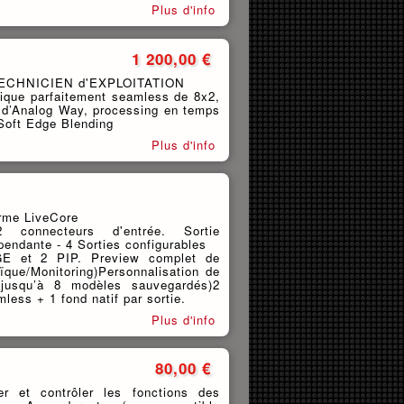
Plus d'info
1 200,00 €
ECHNICIEN d'EXPLOITATION
tique parfaitement seamless de 8x2,
 d’Analog Way, processing en temps
 Soft Edge Blending
Plus d'info
orme LiveCore
connecteurs d'entrée. Sortie
endante - 4 Sorties configurables
GE et 2 PIP. Preview complet de
ïque/Monitoring)Personnalisation de
g jusqu’à 8 modèles sauvegardés)2
ess + 1 fond natif par sortie.
Plus d'info
80,00 €
r et contrôler les fonctions des