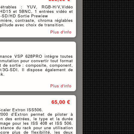
étrables : YUV, RGB-H/V,Vidéo
 HD15 et 5BNC, 1 entrées vidéo et
 -SD/HD Sortie Prewiew
mière, contraste, chroma réglables
plitude avec choix de transition.
Plus d'info
rmance VSP 628PRO intègre toutes
mutation pour convertir tout format
at de sortie : composite, component,
/3G-SDI. Il dispose également de
ck.
Plus d'info
65,00 €
caler Extron ISS506.
00 d'Extron permet de piloter à
on des entrées, le type et la durée
l'image pour les ISS 408 et ISS 506.
stance du rack pour une utilisation
core plus de flexibilité, les deux