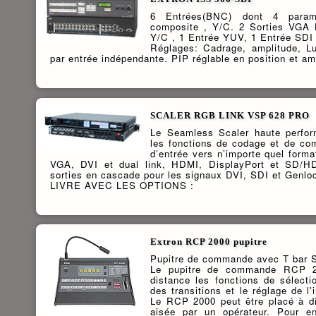
6 Entrées(BNC) dont 4 param
composite , Y/C. 2 Sorties VGA
Y/C , 1 Entrée YUV, 1 Entrée SDI
Réglages: Cadrage, amplitude, Lu
par entrée indépendante. PIP réglable en position et am
SCALER RGB LINK VSP 628 PRO
Le Seamless Scaler haute perfo
les fonctions de codage et de com
d’entrée vers n’importe quel form
VGA, DVI et dual link, HDMI, DisplayPort et SD/HD
sorties en cascade pour les signaux DVI, SDI et Genlo
LIVRE AVEC LES OPTIONS :
Extron RCP 2000 pupitre
Pupitre de commande avec T bar S
Le pupitre de commande RCP 20
distance les fonctions de sélecti
des transitions et le réglage de 
Le RCP 2000 peut être placé à di
aisée par un opérateur. Pour en