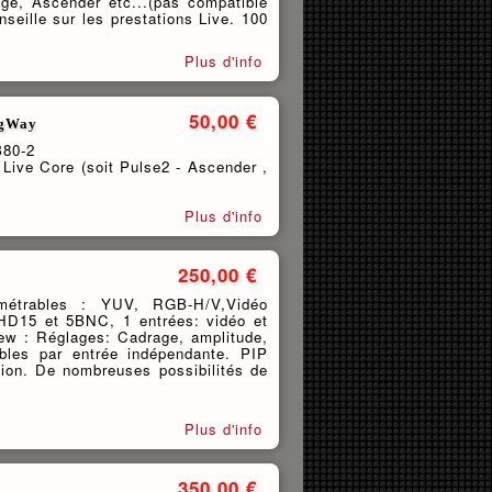
e, Ascender etc...(pas compatible
eille sur les prestations Live. 100
Plus d'info
50,00 €
ogWay
B80-2
Live Core (soit Pulse2 - Ascender ,
Plus d'info
250,00 €
métrables : YUV, RGB-H/V,Vidéo
HD15 et 5BNC, 1 entrées: vidéo et
ew : Réglages: Cadrage, amplitude,
ables par entrée indépendante. PIP
tion. De nombreuses possibilités de
Plus d'info
350,00 €