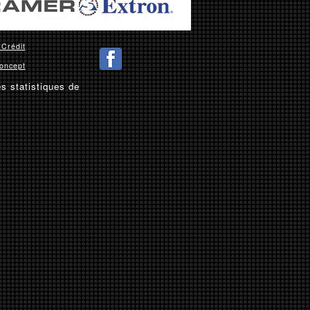
 Crédit
oncept
es statistiques de