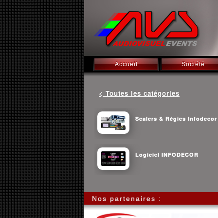
Accueil
Société
< Toutes les catégories
Scalers & Régies Infodecor
Logiciel INFODECOR
Nos partenaires :