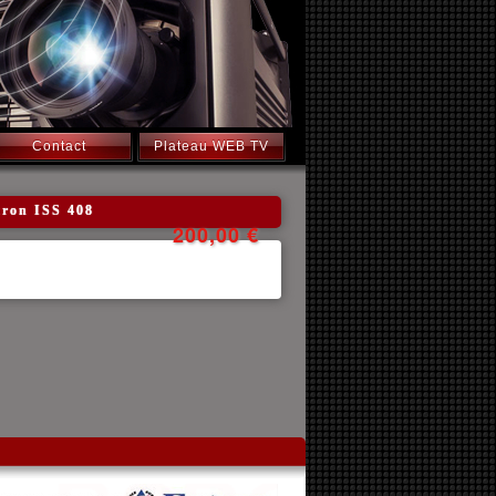
Contact
Plateau WEB TV
tron ISS 408
200,00 €