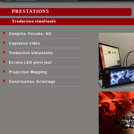
PRESTATIONS
Traduction simultanée
Congrès, Forums, AG
Captation vidéo
Traduction simultanée
Ecrans LED plein jour
Projection Mapping
Sonorisation, Eclairage