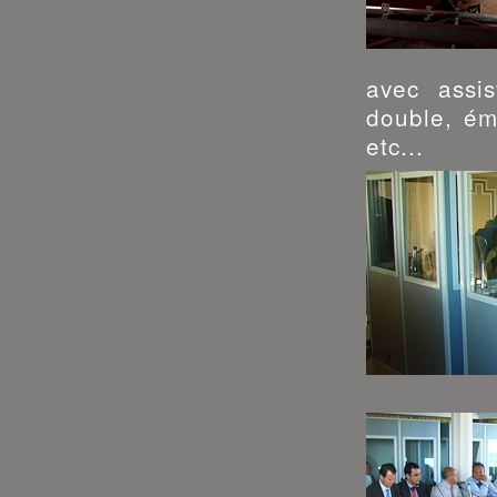
avec assis
double, ém
etc...