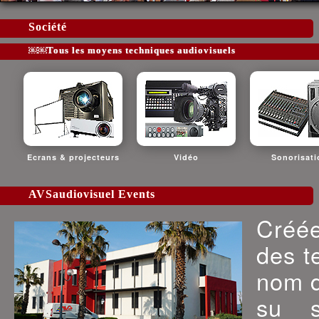
Société
￼￼Tous les moyens techniques audiovisuels
Ecrans & projecteurs
Vidéo
Sonorisati
AVSaudiovisuel Events
Créé
des t
nom d
su s