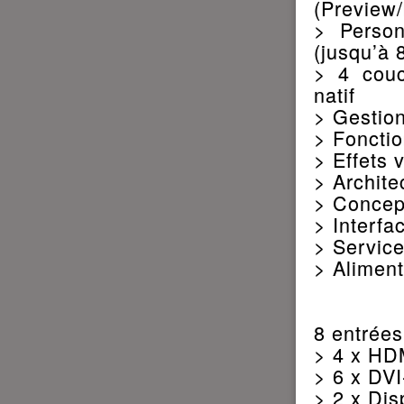
(Preview
> Person
(jusqu’à
> 4 couc
natif
> Gestio
> Fonctio
> Effets 
> Archite
> Concept
> Interfa
> Service
> Aliment
8 entrées
> 4 x HD
> 6 x DVI
> 2 x Dis