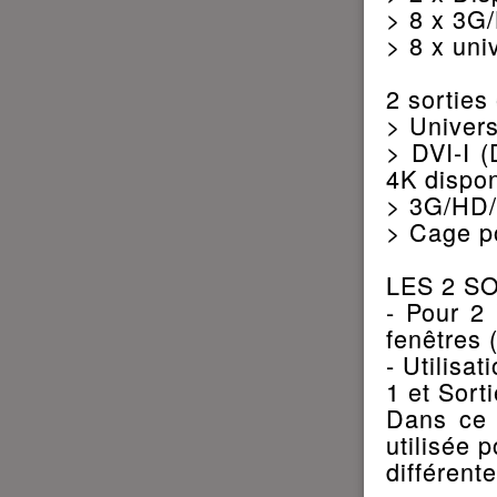
> 8 x 3G
> 8 x uni
2 sorties
> Univer
> DVI-I (
4K dispon
> 3G/HD
> Cage p
LES 2 S
- Pour 2
fenêtres 
- Utilisa
1 et Sort
Dans ce 
utilisée 
différente