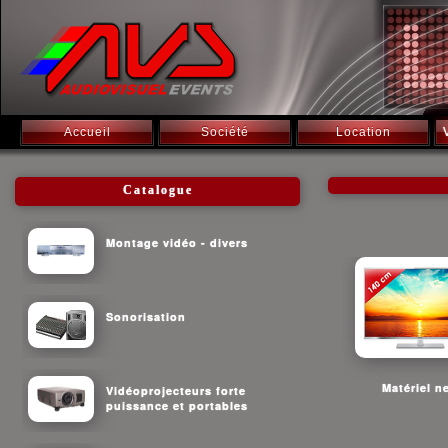
Accueil
Société
Location
Catalogue
Montage vidéo - divers
Sonorisation
Matériel n
Vidéoprojecteurs forte
puissance et portables