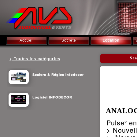
Accueil
Société
Location
< Toutes les catégories
Sc
Scalers & Régies Infodecor
Logiciel INFODECOR
ANALOG
Pulse² en
> Nouvel