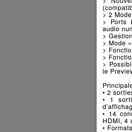
> Nouve
(compati
> 2 Modes
> Ports 
audio nu
> Gestion
> Mode «
> Fonctio
> Fonctio
> Possibi
le Previe
Principal
• 2 sortie
• 1 sort
d’afficha
• 14 con
HDMI, 4 
• Formats