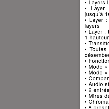
• Layers 
• Layer
jusqu’à 
• Layer :
layers
• Layer :
1 hauteur
• Transit
• Toutes
désembed
• Foncti
• Mode «
• Mode «
• Compen
• Audio s
• 2 entré
• Mires d
• Chroma
• 8 prese