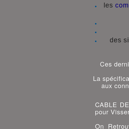
les
com
des s
Ces derni
La spécific
aux conn
CABLE DE
pour Visser
On Retrou