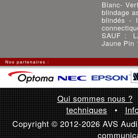
Blanc- Ver
blindage as
blindés - 
connectiqu
SAUF : L
Jaune Pin 
Nos partenaires :
Qui sommes nous ?
techniques
•
Inf
Copyright © 2012-2026 AVS Audio
communica