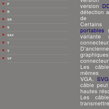
P
version
D
détection 
R
de m
SR
Cert
S
portables
s
variante
SAV
connect
T
D'anci
V
graphique
VP
connecteur
Les câbl
mêmes p
VGA,
SVG
câble peut
hautes réso
Les câbl
transmettr