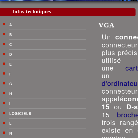
Infos techniques
VGA
A
B
Un
conne
connecte
C
plus préci
D
utilisé
E
une
car
F
d'ordinateu
G
connect
H
appelé
con
I
15
ou
D-
15
broch
LOGICIELS
trois rang
L
existe en 
N
version o