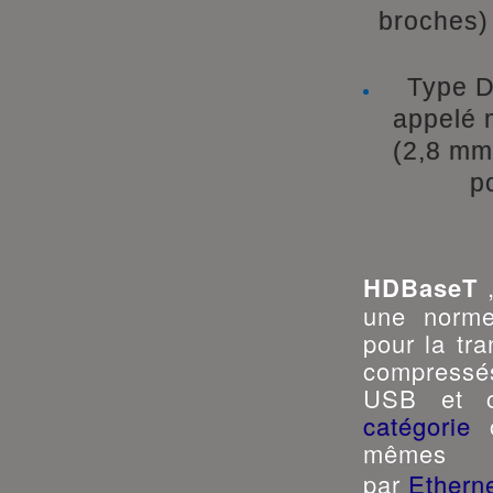
broches)
Type D
appelé 
(2,8 mm 
p
HDBaseT
,
une norme
pour la tr
compress
USB et c
catégorie
c
même
par
Ethern