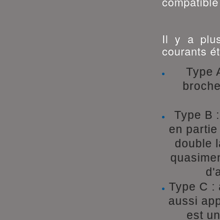
compatible
Il y a plu
courants ét
Type A
broche
Type B :
en partie
double l
quasimen
d'
Type C :
aussi ap
est u