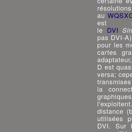
certaine év
résolu
au
WQSX
est rét
le
DVI
Sin
pas DVI-A),
pour les m
cartes gra
adaptateur
D est quas
versa; cep
transmises
la connec
graphique
l'exploit
distance (
utilisées 
DVI. Sur 