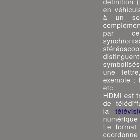
définition 
en véhicul
à un seu
complément
par ce 
synchro
stéréosc
distingue
symbolisés
une lettr
exemple :
etc.
HDMI est t
de télédif
la
télévi
numérique p
Le format
coordonn