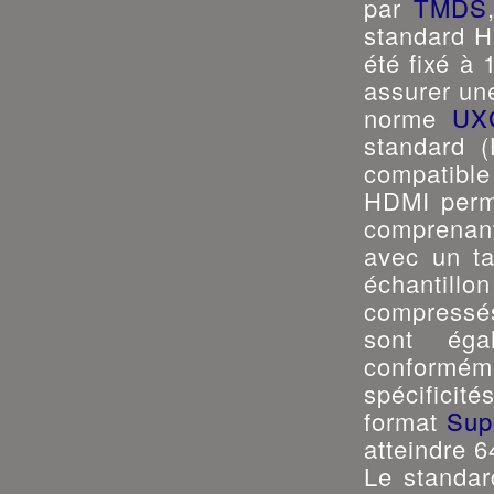
par
TMDS
standard H
été fixé à 
assurer un
norme
UX
standard 
compatible
HDMI perme
comprenan
avec un ta
échantill
compressé
sont éga
conformém
spécifici
format
Sup
atteindre 
Le standar