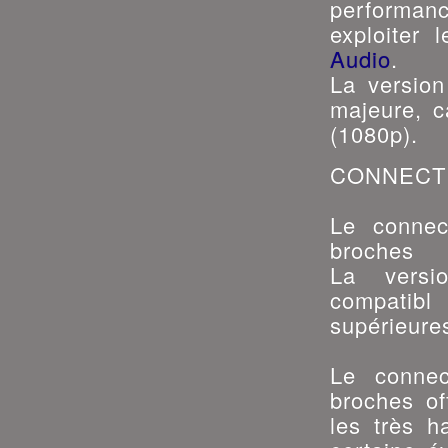
performanc
exploiter 
Audio
.
La version
majeure, c
(1080p).
CONNECTI
Le conne
broches
La versi
compatib
supérieures
Le conne
broches of
les très h