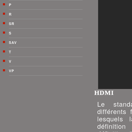
P
R
SR
S
SAV
T
V
VP
HDMI
Le stand
différents
lesquels 
définitio