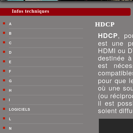
Infos techniques
HDCP
A
B
HDCP
, po
est une pr
C
HDMI ou D
D
destinée à
E
est néces
compatibl
F
pour que l
G
où une so
H
(ou récipr
I
il est pos
soient dif
LOGICIELS
L
N