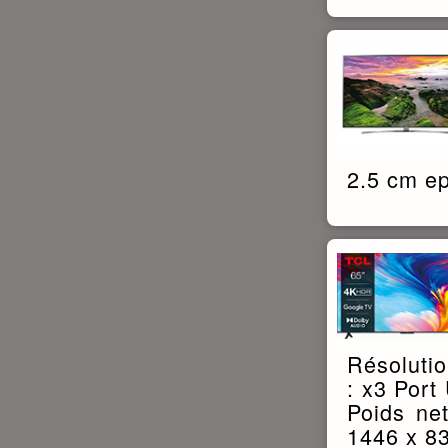
2.5 cm ep
Résolutio
: x3 Por
Poids ne
1446 x 8