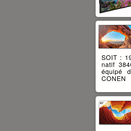
SOIT : 1
natif 38
équipé 
CONEN