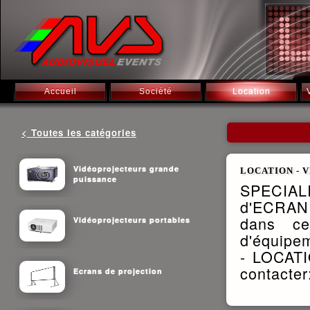
Accueil
Société
Location
< Toutes les catégories
Vidéoprojecteurs grande
LOCATION - V
puissance
SPECIA
d'ECRAN
dans ce
Vidéoprojecteurs portables
d'équipem
- LOCATI
contacter
Ecrans de projection