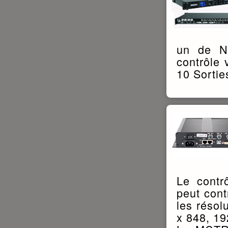
un de No
contrôle 
10 Sortie
Le contr
peut cont
les résol
x 848, 19