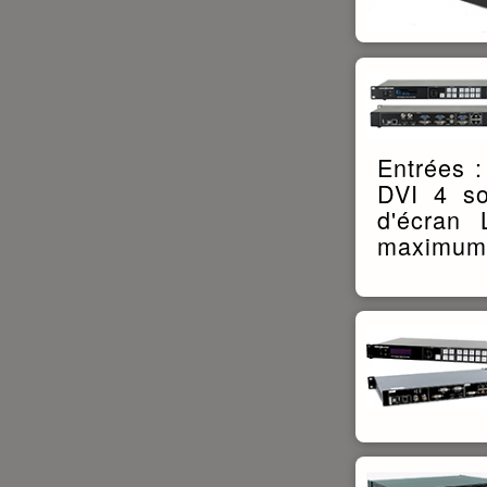
Entrées :
DVI 4 so
d'écran
maximum p