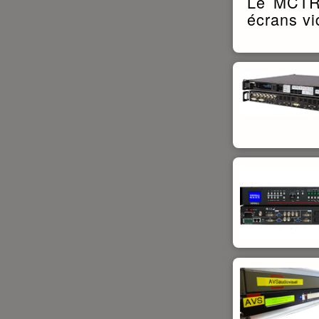
Le MCTRL
écrans vi