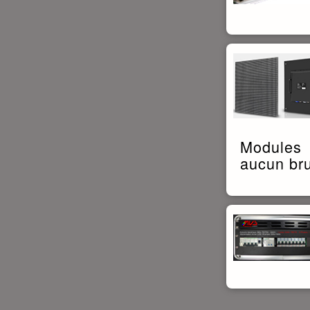
Modules 
aucun bru