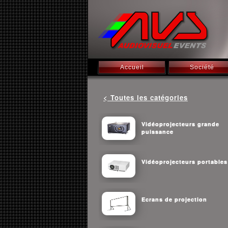
Accueil
Société
< Toutes les catégories
Vidéoprojecteurs grande
puissance
Vidéoprojecteurs portables
Ecrans de projection