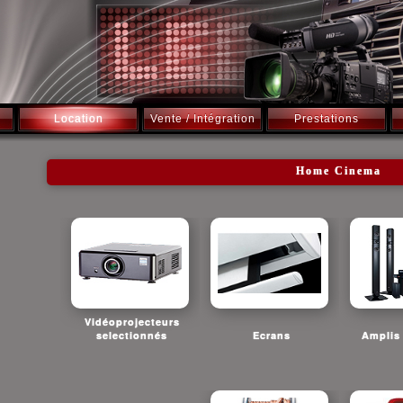
Location
Vente / Intégration
Prestations
Home Cinema
Vidéoprojecteurs
selectionnés
Ecrans
Amplis 