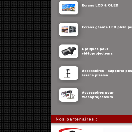
Ecrans LCD & OLED
Ecrans géants LED plein jo
Optiques pour
vidéoprojecteurs
Accessoires - supports po
écrans plasma
Accessoires pour
Videoprojecteurs
Nos partenaires :