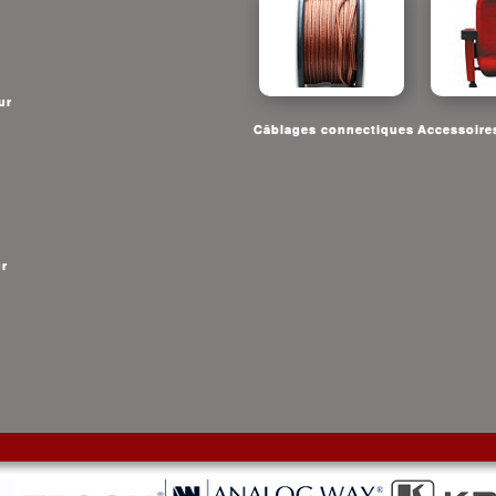
ur
Câblages connectiques
Accessoire
ur