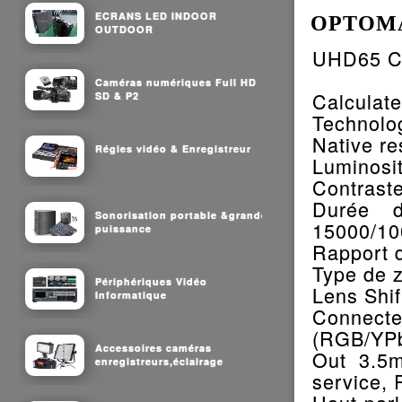
ECRANS LED INDOOR
OPTOMA 
OUTDOOR
UHD65 Ca
Caméras numériques Full HD
Calculate
SD & P2
Technolog
Native r
Régies vidéo & Enregistreur
Luminosi
Contrast
Durée d
Sonorisation portable &grande
15000/10
puissance
Rapport d
Type de 
Périphériques Vidéo
Lens Shif
Informatique
Connecte
(RGB/YPb
Accessoires caméras
Out 3.5
enregistreurs,éclairage
service, 