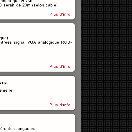
connectique HDMI
 serait de 20m (selon câble)
Plus d'info
que)
(entrées signal VGA analogique RGB-
Plus d'info
elle
emelle
Plus d'info
férentes longueurs