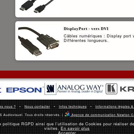
DisplayPort - vers DVI
Câbles numériques : Display port 
Différentes longueurs.
es nous ?
•
Nous contacter
•
Infos techniques
•
Informations légales &
 Audiovisuel. Tous droits réservés. |
Agence de communication Newton C
 politique RGPD ainsi que l’utilisation de Cookies pour réaliser d
visites.
En savoir plus
Accepter