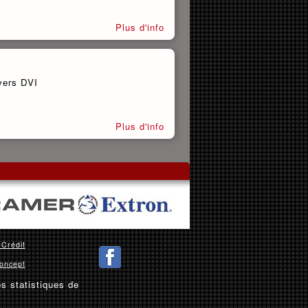
Plus d'info
vers DVI
Plus d'info
 Crédit
oncept
es statistiques de