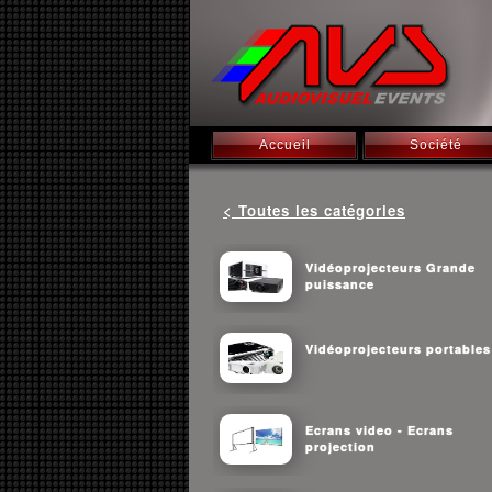
Accueil
Société
< Toutes les catégories
Vidéoprojecteurs Grande
puissance
Vidéoprojecteurs portables
Ecrans video - Ecrans
projection