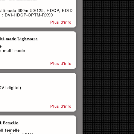
 multimode 300m 50/125, HDCP, EDID
are : DVI-HDCP-OPTM-RX90
Plus d'info
ulti-mode Lightware
e
ue multi-mode
Plus d'info
VI digital)
Plus d'info
I Femelle
I femelle