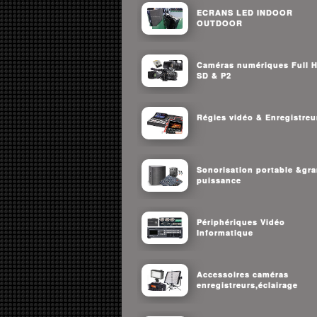
ECRANS LED INDOOR
OUTDOOR
Caméras numériques Full 
SD & P2
Régies vidéo & Enregistreu
Sonorisation portable &gr
puissance
Périphériques Vidéo
Informatique
Accessoires caméras
enregistreurs,éclairage