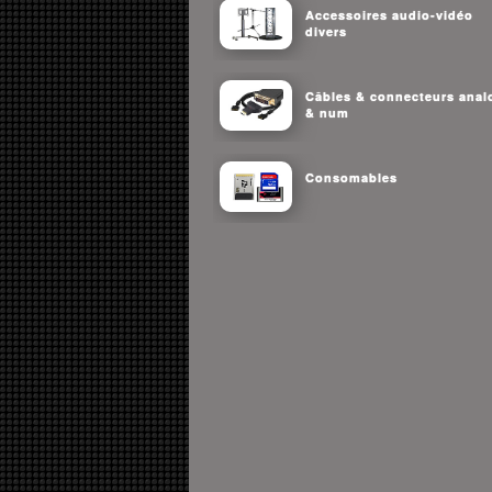
Accessoires audio-vidéo
divers
Câbles & connecteurs anal
& num
Consomables