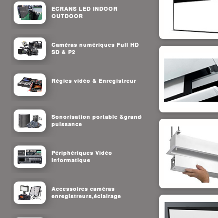
ECRANS LED INDOOR
OUTDOOR
Caméras numériques Full HD
SD & P2
Régies vidéo & Enregistreur
Sonorisation portable &grande
puissance
Périphériques Vidéo
Informatique
Accessoires caméras
enregistreurs,éclairage