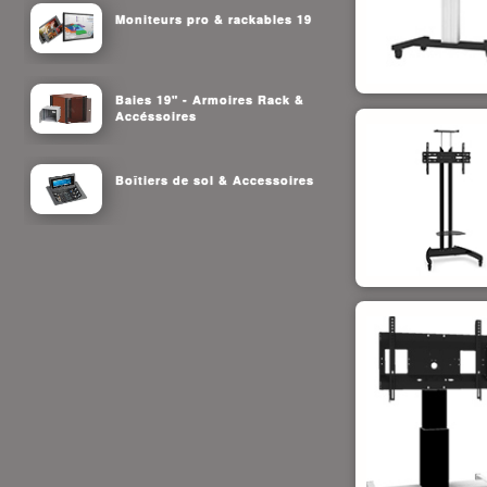
Moniteurs pro & rackables 19
Baies 19" - Armoires Rack &
Accéssoires
Boîtiers de sol & Accessoires