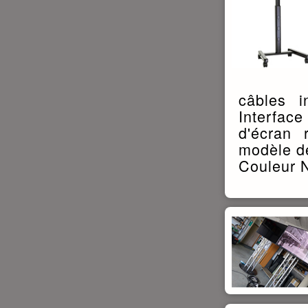
câbles 
Interface
d'écran
modèle d
Couleur N