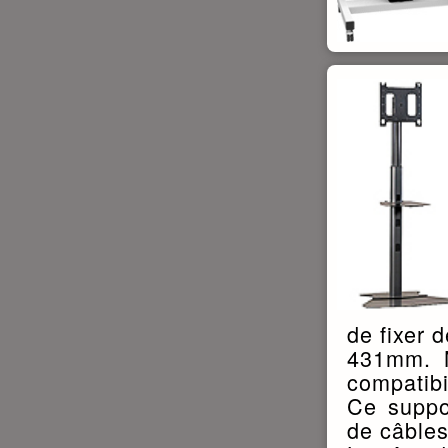
de fixer
431mm. N
compatibi
Ce suppo
de câbles