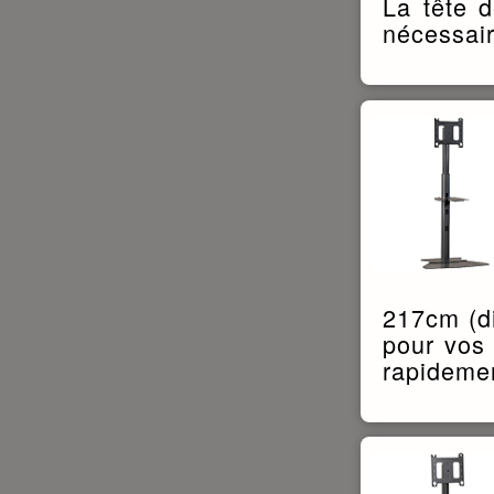
La tête d
nécessair
217cm (di
pour vos
rapidemen