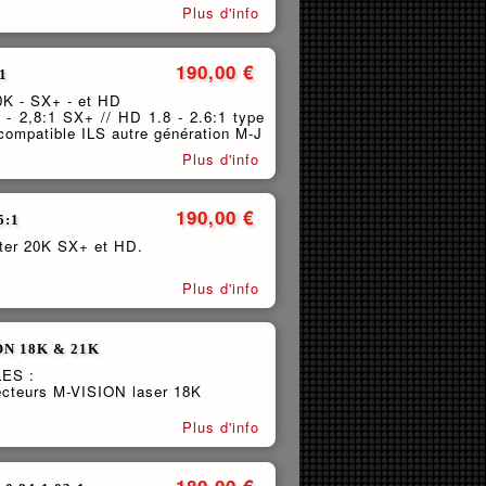
Plus d'info
190,00 €
:1
0K - SX+ - et HD
2 - 2,8:1 SX+ // HD 1.8 - 2.6:1 type
 compatible ILS autre génération M-J
Plus d'info
190,00 €
5:1
ter 20K SX+ et HD.
Plus d'info
ION 18K & 21K
ES :
jecteurs M-VISION laser 18K
Plus d'info
180,00 €