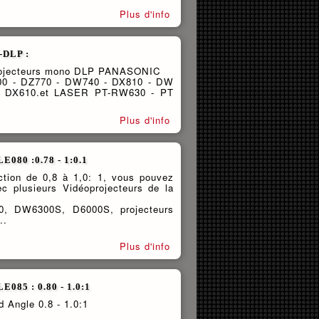
Plus d'info
DLP :
projecteurs mono DLP PANASONIC
00 - DZ770 - DW740 - DX810 - DW
- DX610.et LASER PT-RW630 - PT
Plus d'info
E080 :0.78 - 1:0.1
ction de 0,8 à 1,0: 1, vous pouvez
c plusieurs Vidéoprojecteurs de la
0, DW6300S, D6000S, projecteurs
..
Plus d'info
085 : 0.80 - 1.0:1
Angle 0.8 - 1.0:1