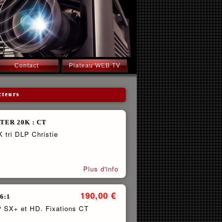
Contact
Plateau WEB TV
cteurs
TER 20K : CT
 tri DLP Christie
Plus d'info
190,00 €
.6:1
P SX+ et HD. Fixations CT