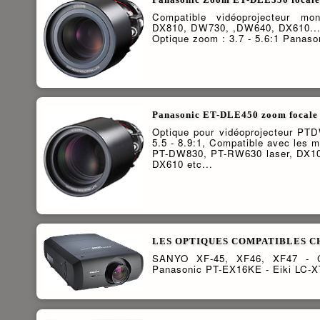
Compatible vidéoprojecteur m
DX810, DW730, ,DW640, DX610...
Optique zoom : 3.7 - 5.6:1 Panaso
Panasonic ET-DLE450 zoom focale 5
Optique pour vidéoprojecteur P
5.5 - 8.9:1, Compatible avec les m
PT-DW830, PT-RW630 laser, DX1
DX610 etc...
LES OPTIQUES COMPATIBLES CH
SANYO XF-45, XF46, XF47 - 
Panasonic PT-EX16KE - Eiki LC-X