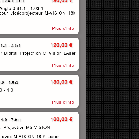
 0.84-1.03:1
ngle 0.84:1 - 1.03:1
r vidéoprojecteur M-VISION 18k
Plus d'info
120,00 €
1.5 - 2.0:1
r Didital Projection M Vision LAser
Plus d'info
180,00 €
0 - 4.0:1
0 - 4.0:1
Plus d'info
180,00 €
.0 - 7.0:1
al Projection MS-VISION
e avec M-VISION 18 K Laser