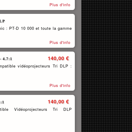
Plus d'info
DLP
ic : PT-D 10 000 et toute la gamme
Plus d'info
140,00 €
 4.7:1
atible vidéoprojecteurs Tri DLP :
Plus d'info
140,00 €
8:1
ible Vidéoprojecteurs Tri DLP