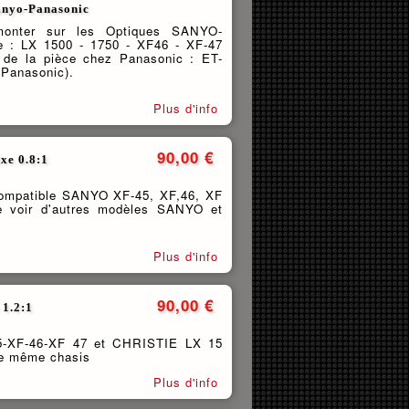
Sanyo-Panasonic
 monter sur les Optiques SANYO-
 : LX 1500 - 1750 - XF46 - XF-47
 de la pièce chez Panasonic : ET-
 Panasonic).
Plus d'info
90,00 €
xe 0.8:1
 compatible SANYO XF-45, XF,46, XF
e voir d'autres modèles SANYO et
Plus d'info
90,00 €
 1.2:1
5-XF-46-XF 47 et CHRISTIE LX 15
de même chasis
Plus d'info