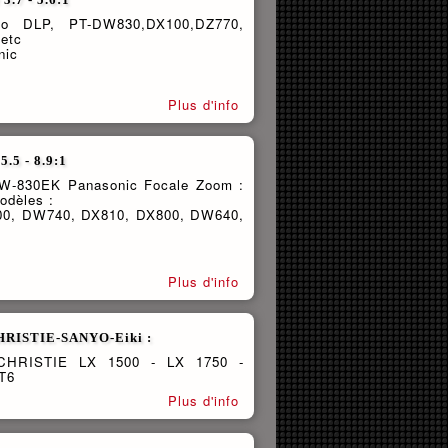
ono DLP, PT-DW830,DX100,DZ770,
etc
nic
Plus d'info
.5 - 8.9:1
TDW-830EK Panasonic Focale Zoom :
odèles :
00, DW740, DX810, DX800, DW640,
Plus d'info
RISTIE-SANYO-Eiki :
CHRISTIE LX 1500 - LX 1750 -
T6
Plus d'info