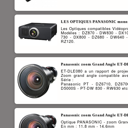
LES OPTIQUES PANASONIC mono-
Les Optiques compatibles Vidéo
Modéles : DZ870 - DW830 - DX1
730 - DX800 - DZ680 - DW640 
RZ120.
Panasonic zoom Grand Angle ET-DL
ET-DLE080 a un rapport de proje
Zoom grand angle compatible ave
Série :
Panasonic PT - DZ6710, DZ670
D5000S - PT-DW 830 - RW630 etc
Panasonic zoom Grand Angle ET-DLE
Optique PANASONIC - zoom Grand 
En mm : 11.8 mm - 14.6mm