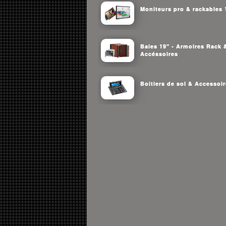
Moniteurs pro & rackables 
Baies 19" - Armoires Rack 
Accéssoires
Boîtiers de sol & Accessoi