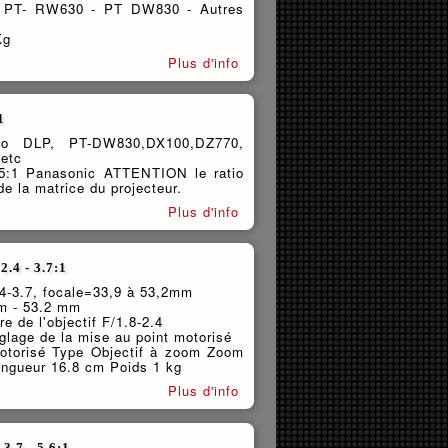
s: PT- RW630 - PT DW830 - Autres
Kg
Plus d'info
1
ono DLP, PT-DW830,DX100,DZ770,
etc
.5:1 Panasonic ATTENTION le ratio
de la matrice du projecteur.
Plus d'info
.4 - 3.7:1
.4-3.7, focale=33,9 à 53,2mm
mm - 53.2 mm
 de l'objectif F/1.8-2.4
glage de la mise au point motorisé
otorisé Type Objectif à zoom Zoom
ongueur 16.8 cm Poids 1 kg
Plus d'info
.7 - 5.6:1