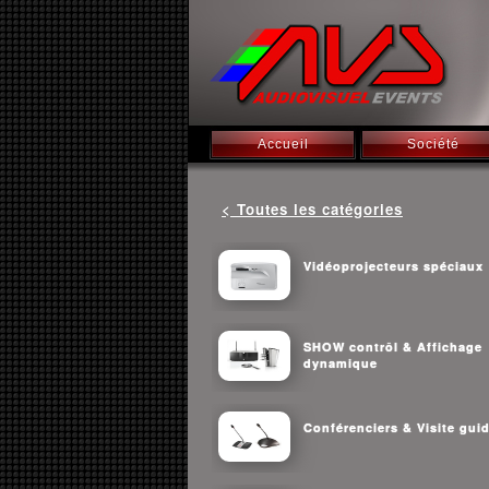
Accueil
Société
< Toutes les catégories
Vidéoprojecteurs spéciaux
SHOW contrôl & Affichage
dynamique
Conférenciers & Visite gui