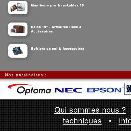
Moniteurs pro & rackables 19
Baies 19" - Armoires Rack &
Accéssoires
Boîtiers de sol & Accessoires
Nos partenaires :
Qui sommes nous ?
techniques
•
Inf