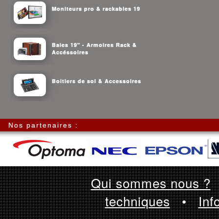
Moniteurs pro & rackables 19
Baies 19" - Armoires Rack &
Accéssoires
Boîtiers de sol & Accessoires
Nos partenaires :
Qui sommes nous ?
techniques
•
Inf