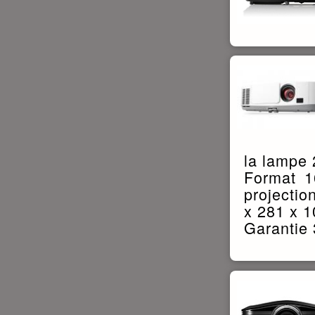
la lampe
Format 1
projectio
x 281 x 
Garantie 