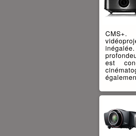
CMS+. 
vidéopro
inégalée.
profondeu
est con
cinémato
égaleme