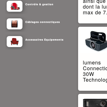
ainsi que
Contrôle & gestion
dont la l
max de 7.
Câblages connectiques
Accessoires Equipements
lumens
Connecti
30W
Technolog