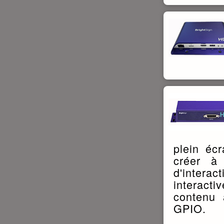
plein éc
créer à 
d'interac
interacti
contenu 
GPIO.