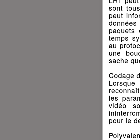
LRT peut 
sont tou
peut inf
données 
paquets 
temps sy
au proto
une bouc
sache que
Codage de
Lorsque 
reconnaî
les para
vidéo so
ininterro
pour le d
Polyvalen