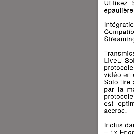
Utilisez
épaulière
Intégrat
Compatib
Streamin
Transmiss
LiveU Sol
protocol
vidéo en 
Solo tire
par la ma
protocole
est opti
accroc.
Inclus dan
– 1x Enc