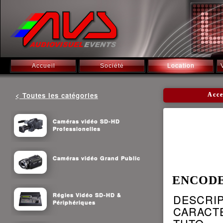
Accueil
Société
Location
< Toutes les catégories
Acc
Caméras vidéo SD-HD
Professionelles
Caméras vidéo Grand Public
ENCODE
Régies Vidéo SD-HD &
DESCRI
Périphériques
CARACT