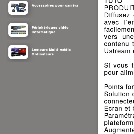
TUTO
PRODUIT
Accessoires pour caméra
Diffusez
avec l’
facileme
Périphériques vidéo
Informatique
vers une
contenu 
Ustream e
Lecteurs Multi-média
Ordinateurs
Si vous t
pour alim
Points for
Solution
connecte
Ecran et 
Paramétr
plateform
Augmente