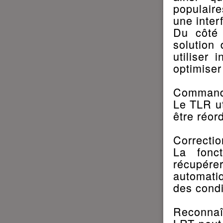
populaire
une inte
Du côté 
solution 
utiliser 
optimiser
Command
Le TLR ut
être réor
Correctio
La fonc
récupérer
automati
des condi
Reconnaît