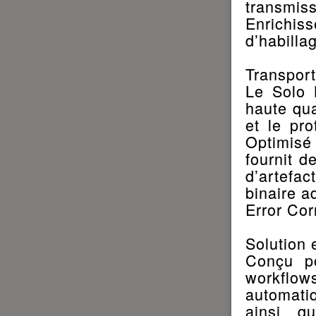
transmiss
Enrichi
d’habilla
Transport
Le Solo 
haute qua
et le pro
Optimisé
fournit d
d’artefac
binaire a
Error Cor
Solution 
Conçu po
workflow
automati
ainsi q