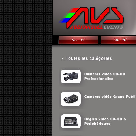
Accueil
Société
< Toutes les catégories
Caméras vidéo SD-HD
Professionelles
Caméras vidéo Grand Publi
Régies Vidéo SD-HD &
Périphériques