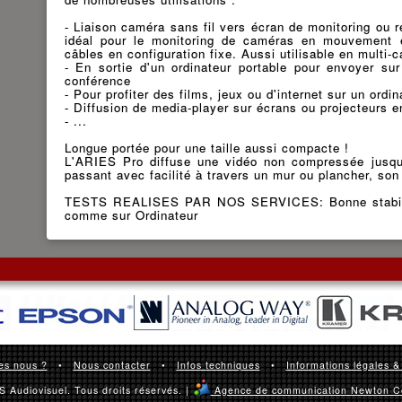
- Liaison caméra sans fil vers écran de monitoring ou ré
idéal pour le monitoring de caméras en mouvement 
câbles en configuration fixe. Aussi utilisable en multi-
- En sortie d'un ordinateur portable pour envoyer sur
conférence
- Pour profiter des films, jeux ou d'internet sur un ord
- Diffusion de media-player sur écrans ou projecteurs 
- ...
Longue portée pour une taille aussi compacte !
L'ARIES Pro diffuse une vidéo non compressée jusqu
passant avec facilité à travers un mur ou plancher, son
TESTS REALISES PAR NOS SERVICES: Bonne stabilité
comme sur Ordinateur
es nous ?
•
Nous contacter
•
Infos techniques
•
Informations légales &
 Audiovisuel. Tous droits réservés. |
Agence de communication Newton C