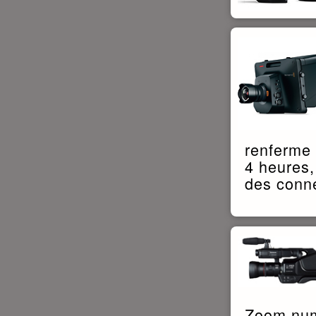
renferme 
4 heures,
des conn
Zoom num