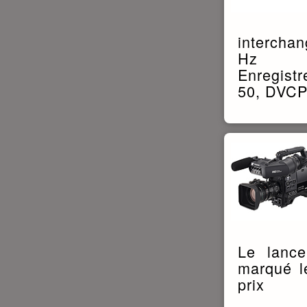
interchan
Hz
Enregist
50, DVC
Le lanc
marqué le
prix