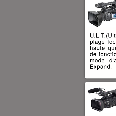
U.L.T.(U
plage foc
haute qu
de foncti
mode d'a
Expand.