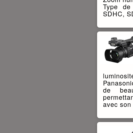
Type de
SDHC, S
luminosit
Panasoni
de beau
permetta
avec son