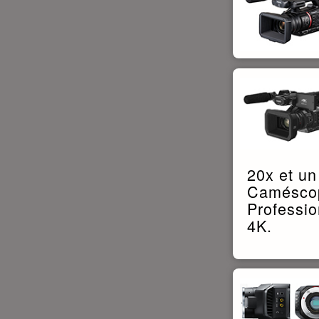
20x et u
Caméscop
Professio
4K.