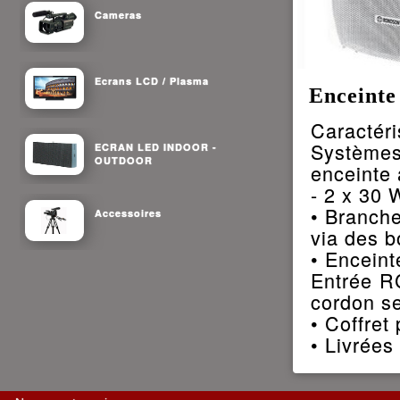
Cameras
Ecrans LCD / Plasma
Enceinte
Caractéri
Systèmes
ECRAN LED INDOOR -
OUTDOOR
enceinte 
- 2 x 30 
• Branche
Accessoires
via des b
• Enceint
Entrée RC
cordon se
• Coffret
• Livrées