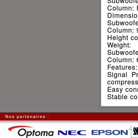
Subwoofer
Column: 
Dimensio
Subwoofe
Column: 
Height c
Weight:
Subwoofe
Column: 
Features:
Signal P
compress
Easy conn
Stable co
Nos partenaires :