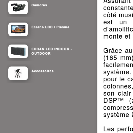
Assurant
Cameras
constante
côté musi
est un 
d’amplif
Ecrans LCD / Plasma
monte et 
Grâce au
ECRAN LED INDOOR -
OUTDOOR
(165 mm)
facilem
système.
Accessoires
pour le c
colonnes,
son clai
DSP™ (as
compresse
système à
Les perf