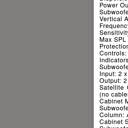
Power Ou
Subwoofe
Vertical 
Frequenc
Sensitivi
Max SPL (
Protection
Controls
Indicator
Subwoofe
Input: 2 
Output: 2
Satellit
(no cable
Cabinet M
Subwoofe
Column: 
Cabinet S