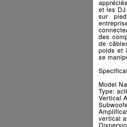
appréciés
et les DJ
sur pie
entrepri
connecte
des compo
de câble
poids et 
se manipu
Specifica
Model N
Type: ac
Vertical 
Subwoofe
Amplifi
vertical a
Dispersio