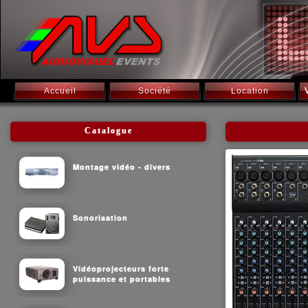
Accueil
Société
Location
Catalogue
Montage vidéo - divers
Sonorisation
Vidéoprojecteurs forte
puissance et portables