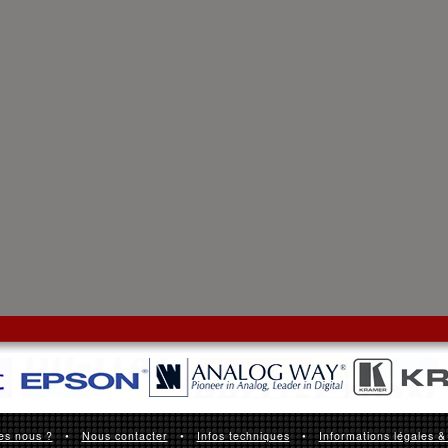
es nous ?
•
Nous contacter
•
Infos techniques
•
Informations légales &