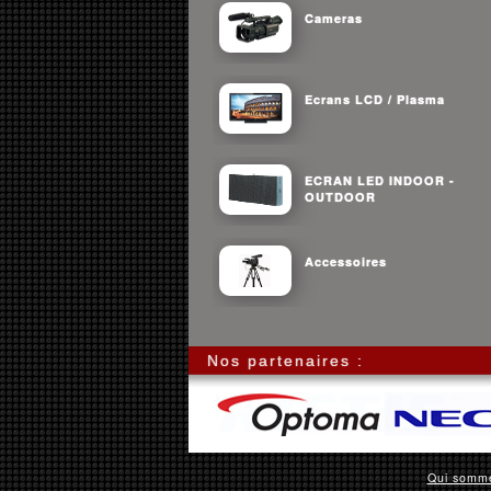
Cameras
Ecrans LCD / Plasma
ECRAN LED INDOOR -
OUTDOOR
Accessoires
Nos partenaires :
Qui somm