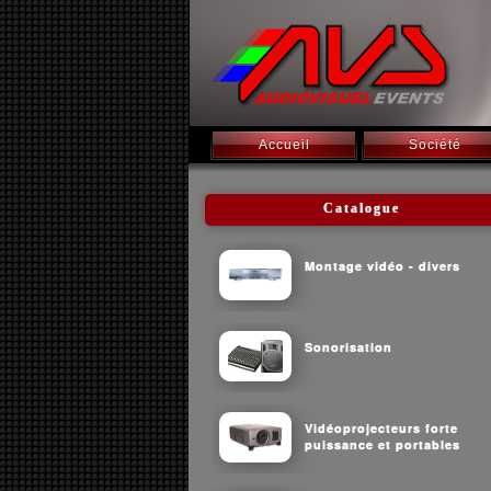
Accueil
Société
Catalogue
Montage vidéo - divers
Sonorisation
Vidéoprojecteurs forte
puissance et portables