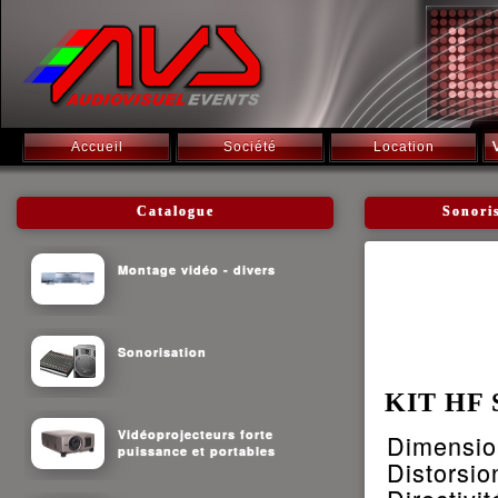
Accueil
Société
Location
Catalogue
Sonori
Montage vidéo - divers
Sonorisation
KIT HF
Vidéoprojecteurs forte
Dimensio
puissance et portables
Distorsio