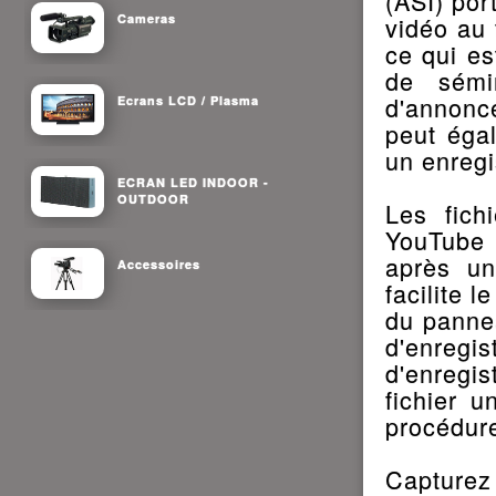
(ASI) port
Cameras
vidéo au 
ce qui es
de sémin
d'annonce
Ecrans LCD / Plasma
peut égal
un enregi
ECRAN LED INDOOR -
OUTDOOR
Les fich
YouTube
après un
Accessoires
facilite 
du pannea
d'enreg
d'enregi
fichier 
procédur
Capturez