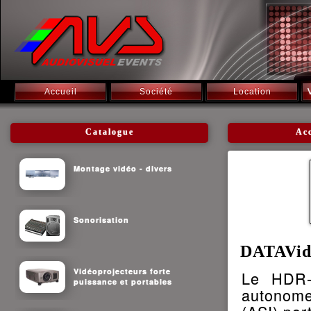
Accueil
Société
Location
Catalogue
Ac
Montage vidéo - divers
Sonorisation
DATAVid
Vidéoprojecteurs forte
Le HDR-
puissance et portables
autonome