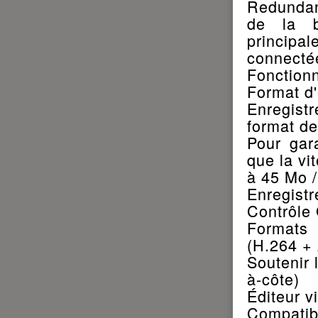
Redundan
de la ba
principa
connecté
Fonction
Format d
Enregist
format de
Pour gar
que la vi
à 45 Mo /
Enregistr
Contrôle 
Formats 
(H.264 +
Soutenir 
à-côte)
Éditeur v
Compatib