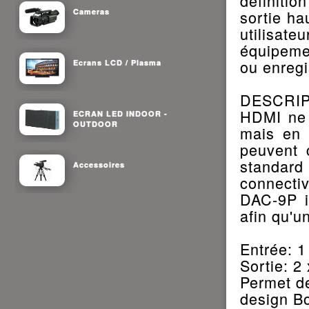
définiti
Cameras
sortie ha
utilisat
équipeme
ou enregi
Ecrans LCD / Plasma
DESCRIP
HDMI ne 
ECRAN LED INDOOR -
OUTDOOR
mais en u
peuvent c
standard
Accessoires
connecti
DAC-9P i
afin qu'u
Entrée: 
Sortie: 2
Permet d
design Bo