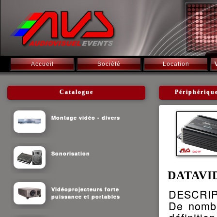
Accueil
Société
Location
Catalogue
Périphériqu
Montage vidéo - divers
Sonorisation
DATAVID
Vidéoprojecteurs forte
DESCRIP
puissance et portables
De nombr