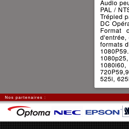
Audio peu
PAL / NT
Trépied p
DC Opéra
Format 
d'entrée,
formats d
1080P59.
1080p25,
1080i60,
720P59,9
525i, 625
Nos partenaires :