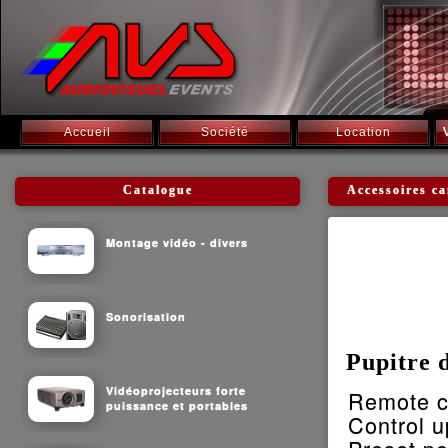
Accueil
Société
Location
Catalogue
Accessoires c
Montage vidéo - divers
Sonorisation
Pupitre 
Vidéoprojecteurs forte
Remote c
puissance et portables
Control u