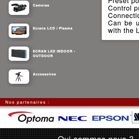
Preset po
Cameras
Control p
Connecti
Can be u
with the 
Ecrans LCD / Plasma
ECRAN LED INDOOR -
OUTDOOR
Accessoires
Nos partenaires :
Qui sommes nous ?