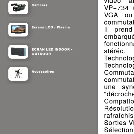
vidéo an
Cameras
VP−734 u
VGA ou 
commutati
Il pren
Ecrans LCD / Plasma
embarq
fonctionn
stéréo.
ECRAN LED INDOOR -
OUTDOOR
Technol
Technolog
Commutat
Accessoires
commutati
une syn
"décroche
Compatib
Résolu
rafraîchi
Sorties V
Sélection