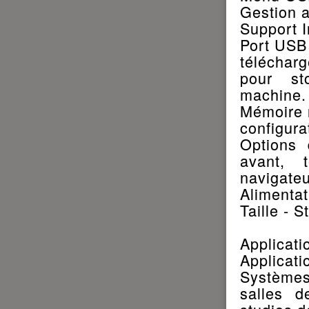
Gestion 
Support I
Port USB 
télécharg
pour sto
machine.
Mémoire n
configurat
Options 
avant, 
navigate
Alimentat
Taille - 
Applicati
Applicati
Systèmes
salles d