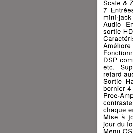
Scale & 
7 Entrée
mini-jac
Audio E
sortie HD
Caractér
Améliore 
Fonctionn
DSP compr
etc. Sup
retard au
Sortie H
bornier 4
Proc-Amp
contrast
chaque e
Mise à j
jour du lo
Menu OSD 