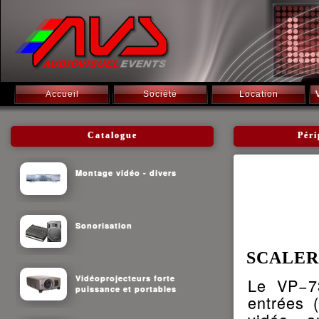
Accueil
Société
Location
Catalogue
Pér
Montage vidéo - divers
Sonorisation
SCALER
Vidéoprojecteurs forte
Le VP−73
puissance et portables
entrées 