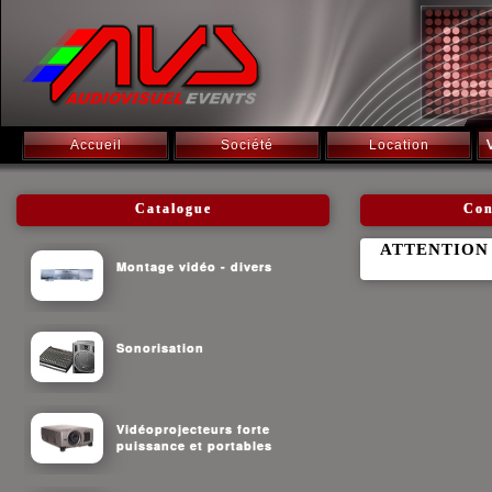
Accueil
Société
Location
Catalogue
Con
ATTENTION :
Montage vidéo - divers
Sonorisation
Vidéoprojecteurs forte
puissance et portables