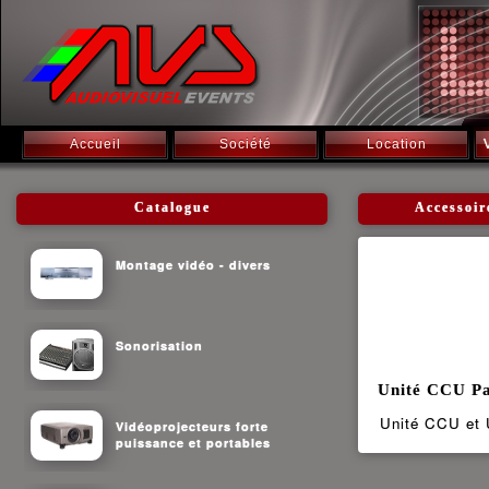
Accueil
Société
Location
Catalogue
Accessoir
Montage vidéo - divers
Sonorisation
Unité CCU P
Unité CCU et 
Vidéoprojecteurs forte
puissance et portables