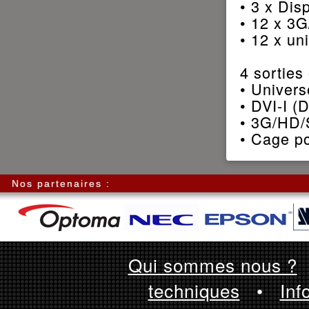
• 3 x Dis
• 12 x 3
• 12 x un
4 sorties
• Univers
• DVI-I (
• 3G/HD/
• Cage p
Nos partenaires :
Qui sommes nous ?
techniques
•
Inf