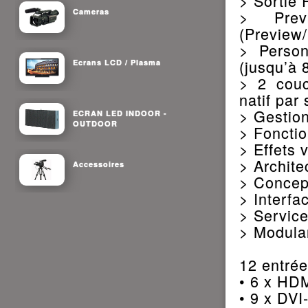
> Sortie
Cameras
> Prev
(Preview
> Person
(jusqu’à
Ecrans LCD / Plasma
> 2 couc
natif par 
> Gestio
ECRAN LED INDOOR -
OUTDOOR
> Fonctio
> Effets 
> Archite
Accessoires
> Concept
> Interfa
> Service
> Modular
12 entré
• 6 x HD
• 9 x DVI