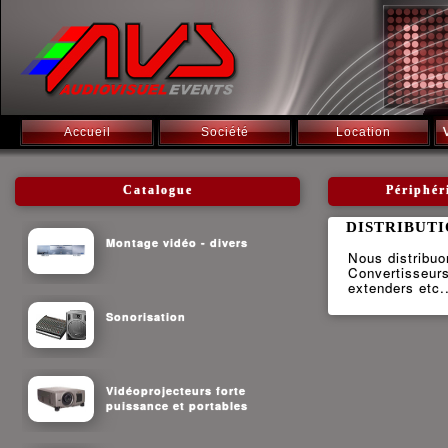
Accueil
Société
Location
Catalogue
Périphé
DISTRIBUTI
Montage vidéo - divers
Nous distribu
Convertisseurs
extenders etc..
Sonorisation
Vidéoprojecteurs forte
puissance et portables