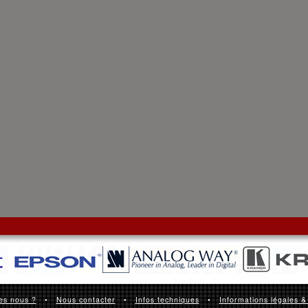
es nous ?
•
Nous contacter
•
Infos techniques
•
Informations légales &