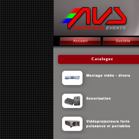
Accueil
Société
Catalogue
Montage vidéo - divers
Sonorisation
Vidéoprojecteurs forte
puissance et portables