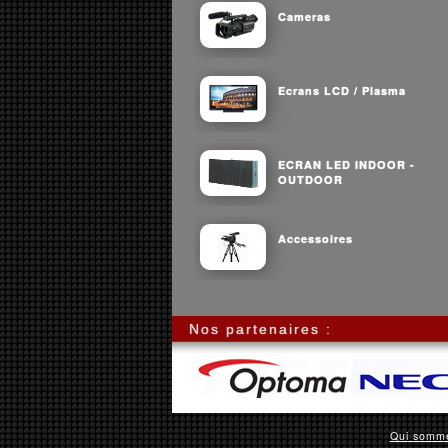
Cameras
Ecrans LCD / Plasma
ECRAN LED INDOOR -
OUTDOOR
Accessoires
Nos partenaires :
Qui somm