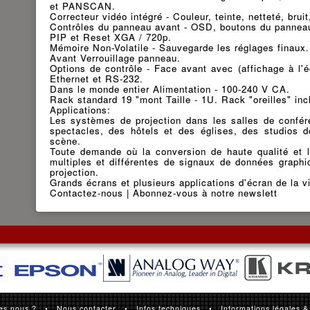
et PANSCAN.
Correcteur vidéo intégré - Couleur, teinte, netteté, bruit
Contrôles du panneau avant - OSD, boutons du panneau
PIP et Reset XGA / 720p.
Mémoire Non-Volatile - Sauvegarde les réglages finaux.
Avant Verrouillage panneau.
Options de contrôle - Face avant avec (affichage à l'
Ethernet et RS-232.
Dans le monde entier Alimentation - 100-240 V CA.
Rack standard 19 "mont Taille - 1U. Rack "oreilles" inc
Applications:
Les systèmes de projection dans les salles de confére
spectacles, des hôtels et des églises, des studios d
scène.
Toute demande où la conversion de haute qualité et 
multiples et différentes de signaux de données graphi
projection.
Grands écrans et plusieurs applications d'écran de la 
Contactez-nous | Abonnez-vous à notre newslett
es nous ?
•
Nous contacter
•
Infos techniques
•
Informations légales &