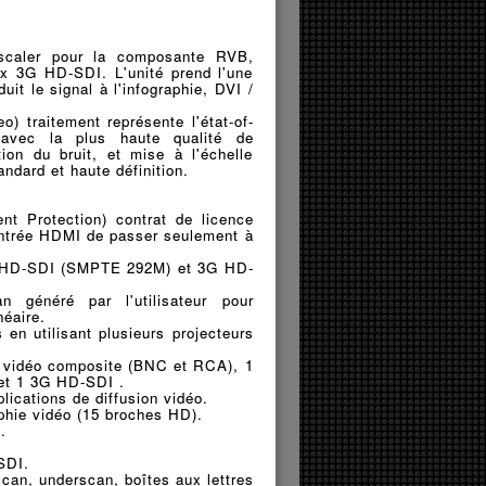
 scaler pour la composante RVB,
ux 3G HD-SDI. L'unité prend l'une
uit le signal à l'infographie, DVI /
 traitement représente l'état-of-
 avec la plus haute qualité de
ion du bruit, et mise à l'échelle
andard et haute définition.
t Protection) contrat de licence
entrée HDMI de passer seulement à
 HD-SDI (SMPTE 292M) et 3G HD-
n généré par l'utilisateur pour
néaire.
 en utilisant plusieurs projecteurs
2 vidéo composite (BNC et RCA), 1
et 1 3G HD-SDI .
lications de diffusion vidéo.
phie vidéo (15 broches HD).
.
SDI.
scan, underscan, boîtes aux lettres