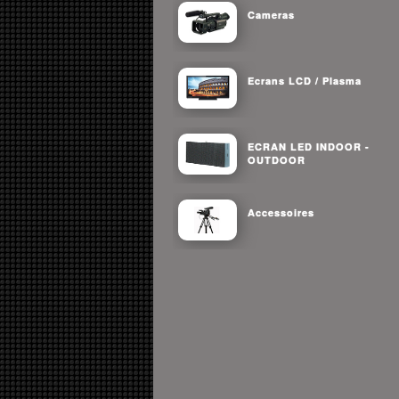
Cameras
Ecrans LCD / Plasma
ECRAN LED INDOOR -
OUTDOOR
Accessoires