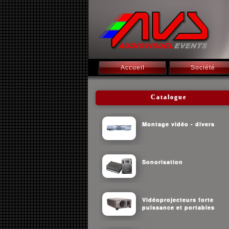
Accueil
Société
Catalogue
Montage vidéo - divers
Sonorisation
Vidéoprojecteurs forte
puissance et portables