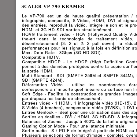
SCALER VP-790 KRAMER
Le VP-790 est un de haute qualité présentation /
infographie, composite, S-Vidéo, HDMI, DVI et signa
des entrées, reproduit la vidéo, intègre le son et le prod
HDMI et 3G HD-SDI sorties simultanément.
HQV® traitement vidéo - HQV (Hollywood Quality Video)
the-art dans la technologie de traitement vidéo,
désentrelacement (3: 2 et 2: 2 pull down), la réduct
performances pour les signaux à la fois en définition st
Max. Data Rate - 3Gbps (3G HD-SDI).
Compatible HDTV.
Compatible HDCP - Le HDCP (High Definition Conten
permet à des données protégées contre la copie sur l'
la sortie HDMI.
Multi-Standard - SDI (SMPTE 259M et SMPTE 344M),
SDI (SMPTE 424M).
Déformation Vidéo - utilise les coordonnées écra
correspondre à n'importe quel linéaire ou surface non li
Soft Edge - Facilite la construction de grandes images
par drapeau les bords se chevauchant.
Entrées vidéo - 1 HDMI, 1 infographie vidéo (HD-15), 
S-Vidéo (4 broches), composante vidéo (RVBS), 1 DVI 
Entrée Genlock - Idéal pour une utilisation dans des app
Sorties en écailles - DVI / HDMI, 3G HD-SDI & infogra
Balances et Zooms - Jusqu'à 400% de la taille originale
Gaming Option Mode - Pour une latence minimale.
Sortie audio - S / PDIF de-intégré à partir de HDMI ou 
Plusieurs sélections de format d'image - complet, over