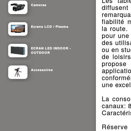
Les tab
Cameras
diffusen
remarquab
fiabilité
la route.
Ecrans LCD / Plasma
pour une
des utili
ou en stu
ECRAN LED INDOOR -
OUTDOOR
de loisir
propose
applicat
Accessoires
conformém
une excel
La conso
canaux: 8
Caractéri
Réserve