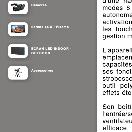
d'une ha
Cameras
modes 8 
autonome
activatio
les touc
Ecrans LCD / Plasma
gestion m
L'appar
ECRAN LED INDOOR -
OUTDOOR
emplacem
capacités
ses fonc
Accessoires
strobosc
outil po
effets ét
Son boît
l'entrée
ventilat
efficace.