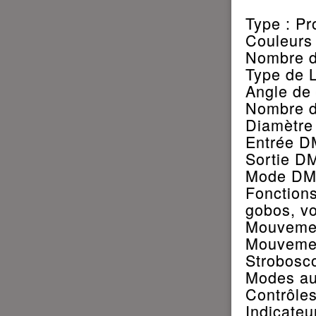
Type : Pr
Couleurs 
Nombre d
Type de 
Angle de 
Nombre d
Diamètre
Entrée D
Sortie DM
Mode DMX
Fonction
gobos, vo
Mouvemen
Mouvemen
Strobosc
Modes au
Contrôles
Indicateu