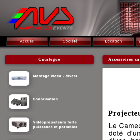
Accueil
Société
Location
Catalogue
Accessoires c
Montage vidéo - divers
Sonorisation
Project
Vidéoprojecteurs forte
Le Cameo
puissance et portables
doté d'u