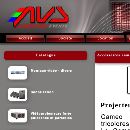
Accueil
Société
Location
Catalogue
Accessoires cam
Montage vidéo - divers
Sonorisation
Project
Vidéoprojecteurs forte
Cameo 
puissance et portables
tricolore