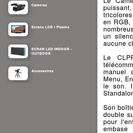
Le Came
Cameras
puissan
tricolore
en RGB, 
nombreuse
Ecrans LCD / Plasma
un silen
aucune ch
ECRAN LED INDOOR -
OUTDOOR
Le CLPF
télécomm
manuel a
Accessoires
Menu, Ent
le son. 
Standalo
Son boîti
double su
pour l'e
embase 