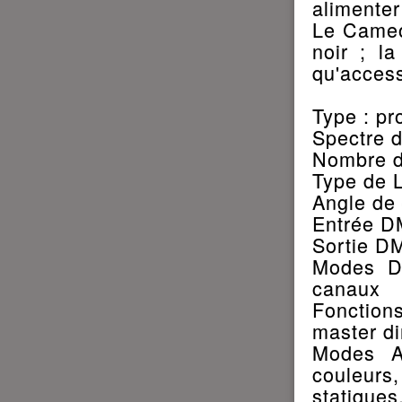
alimenter
Le Cameo
noir ; l
qu'access
Type : pr
Spectre 
Nombre d
Type de L
Angle de 
Entrée D
Sortie DM
Modes D
canaux
Fonctions
master di
Modes A
couleurs
statiques