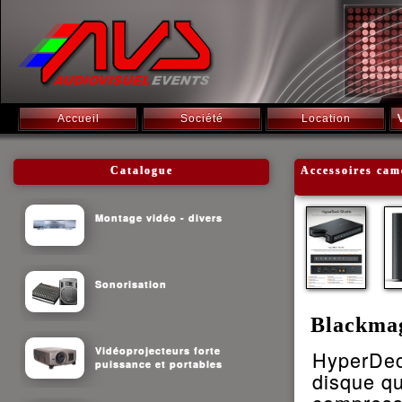
Accueil
Société
Location
Catalogue
Accessoires cam
Montage vidéo - divers
Sonorisation
Blackma
Vidéoprojecteurs forte
HyperDec
puissance et portables
disque qu