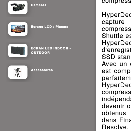
compress
Cameras
HyperDec
capture
compress
Ecrans LCD / Plasma
Shuttle e
HyperDec
d'enregi
ECRAN LED INDOOR -
OUTDOOR
SSD stan
Avec un 
est compo
Accessoires
parfaite
HyperD
compres
indépend
devenir o
obtenus 
dans Fina
Resolve.