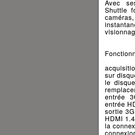
Avec se
Shuttle 
caméras,
instanta
visionnag
Fonctionn
acquisiti
sur disq
le disqu
remplacem
entrée 3
entrée HD
sortie 3G
HDMI 1.4
la connex
connexi