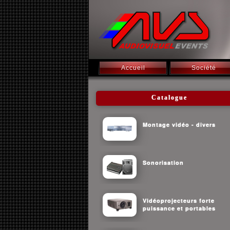
Accueil
Société
Catalogue
Montage vidéo - divers
Sonorisation
Vidéoprojecteurs forte
puissance et portables