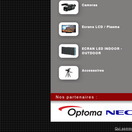
Cameras
Ecrans LCD / Plasma
ECRAN LED INDOOR -
OUTDOOR
Accessoires
Nos partenaires :
Qui somm