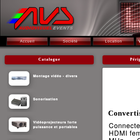
Accueil
Société
Location
Catalogue
Péri
Montage vidéo - divers
Sonorisation
Convert
Vidéoprojecteurs forte
Connecte
puissance et portables
HDMI fem