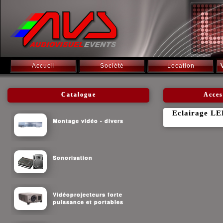
Accueil
Société
Location
Catalogue
Acces
Eclairage LE
Montage vidéo - divers
Sonorisation
Vidéoprojecteurs forte
puissance et portables