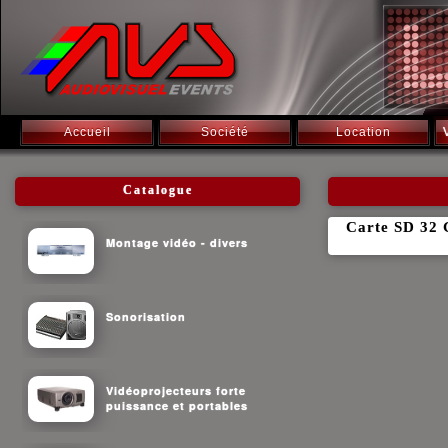
Accueil
Société
Location
Catalogue
Carte SD 32 
Montage vidéo - divers
Sonorisation
Vidéoprojecteurs forte
puissance et portables