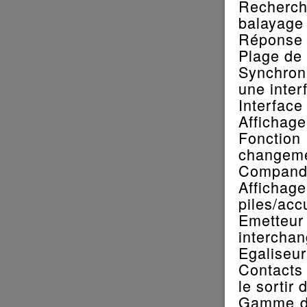
Recherc
balayage
Réponse 
Plage de 
Synchron
une inter
Interface
Affichage
Fonctio
changeme
Compande
Afficha
piles/acc
Emetteur
interchan
Egaliseu
Contacts
le sortir 
Gamme d'