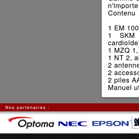
n'importe
Contenu
1 EM 100
1 SKM 1
cardioïde
1 MZQ 1,
1 NT 2, a
2 antenn
2 access
2 piles A
Manuel ut
Nos partenaires :