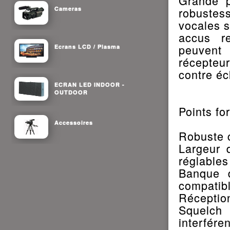
Grande p
Cameras
robustes
vocales s
accus re
peuvent
Ecrans LCD / Plasma
récepteu
contre écl
ECRAN LED INDOOR -
OUTDOOR
Points for
Accessoires
Robuste c
Largeur
réglables
Banque d
compatib
Réception
Squelch
interfére