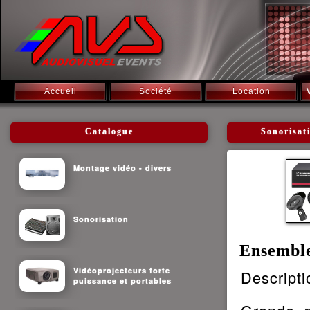
Accueil
Société
Location
Catalogue
Sonorisat
Montage vidéo - divers
Sonorisation
Ensembl
Vidéoprojecteurs forte
Descripti
puissance et portables