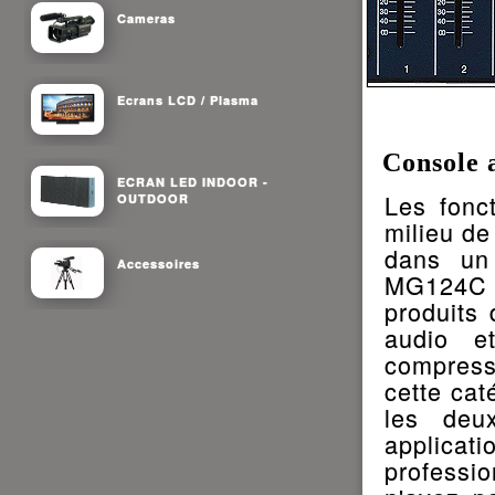
Cameras
Ecrans LCD / Plasma
Console
ECRAN LED INDOOR -
Les fonc
OUTDOOR
milieu de
dans un 
Accessoires
MG124C e
produits
audio e
compres
cette cat
les deu
applica
professi