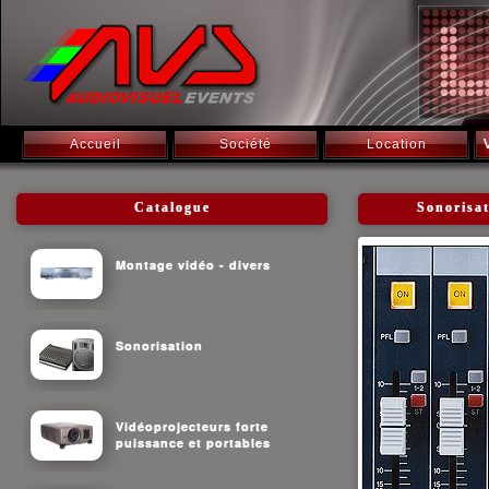
Accueil
Société
Location
Catalogue
Sonorisa
Montage vidéo - divers
Sonorisation
Vidéoprojecteurs forte
puissance et portables