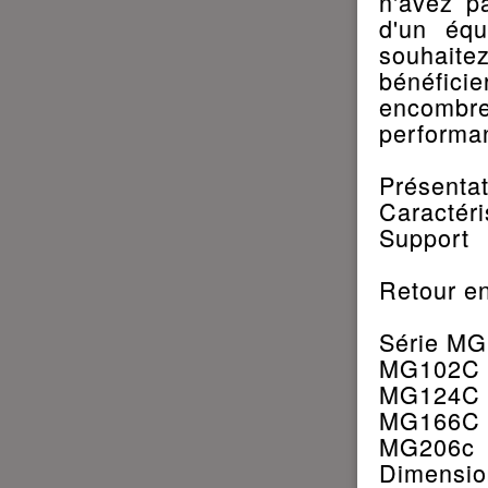
n'avez p
d'un équ
souhaitez
bénéfic
encombr
performan
Présentat
Caractéri
Support
Retour e
Série MG
MG102C
MG124C
MG166C
MG206c
Dimensio