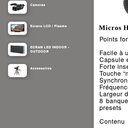
Cameras
Ecrans LCD / Plasma
Micros H
Points for
ECRAN LED INDOOR -
Facile à 
OUTDOOR
Capsule e
Forte ins
Accessoires
Touche “m
Synchroni
Fréquenc
Largeur 
8 banque
presets
Contenu