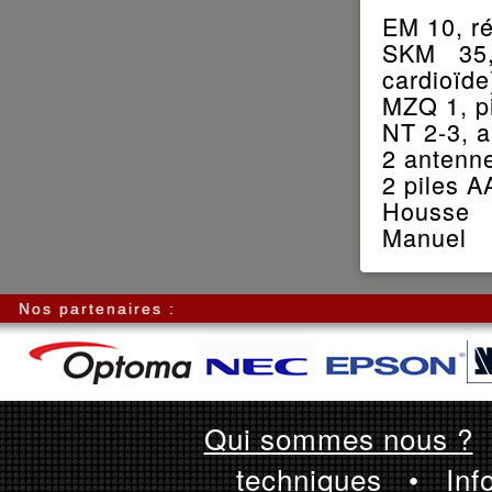
EM 10, ré
SKM 35,
cardioïde
MZQ 1, p
NT 2-3, a
2 antenn
2 piles A
Housse
Manuel
Nos partenaires :
Qui sommes nous ?
techniques
•
Inf